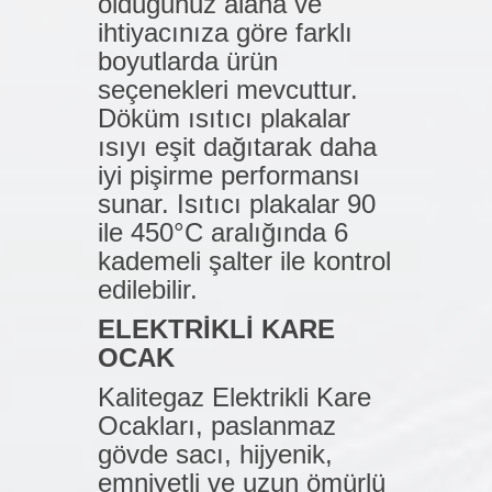
olduğunuz alana ve
ihtiyacınıza göre farklı
boyutlarda ürün
seçenekleri mevcuttur.
Döküm ısıtıcı plakalar
ısıyı eşit dağıtarak daha
iyi pişirme performansı
sunar. Isıtıcı plakalar 90
ile 450°C aralığında 6
kademeli şalter ile kontrol
edilebilir.
ELEKTRİKLİ KARE
OCAK
Kalitegaz Elektrikli Kare
Ocakları, paslanmaz
gövde sacı, hijyenik,
emniyetli ve uzun ömürlü