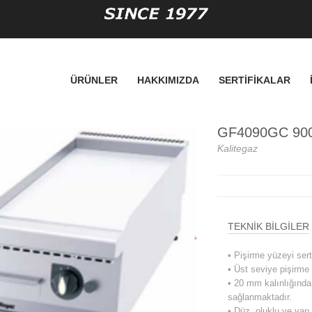
ÜRÜNLER
HAKKIMIZDA
SERTİFİKALAR
GF4090GC 900 S
Kalitegaz
TEKNİK BİLGİLER
• Pişirme yüzeyi ser
• Üst seviye pişirme
• 20 mm kalınlığında
sağlanmaktadır.
• Düz, oluklu ve yarı